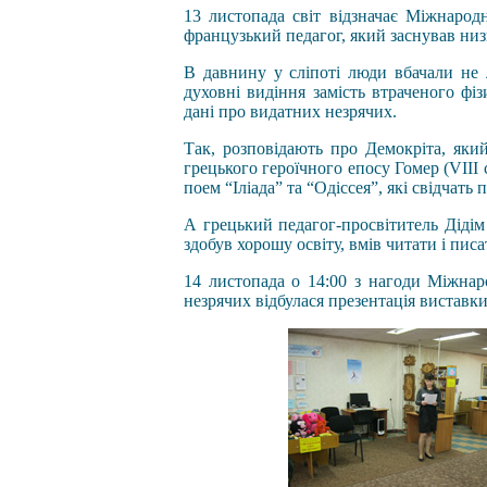
13 листопада світ відзначає Міжнарод
французький педагог, який заснував низ
В давнину у сліпоті люди вбачали не 
духовні видіння замість втраченого фі
дані про видатних незрячих.
Так, розповідають про Демокріта, яки
грецького героїчного епосу Гомер (VIII с
поем “Іліада” та “Одіссея”, які свідчать
А грецький педагог-просвітитель Дідім
здобув хорошу освіту, вмів читати і пис
14 листопада о 14:00 з нагоди Міжнар
незрячих відбулася презентація виставк