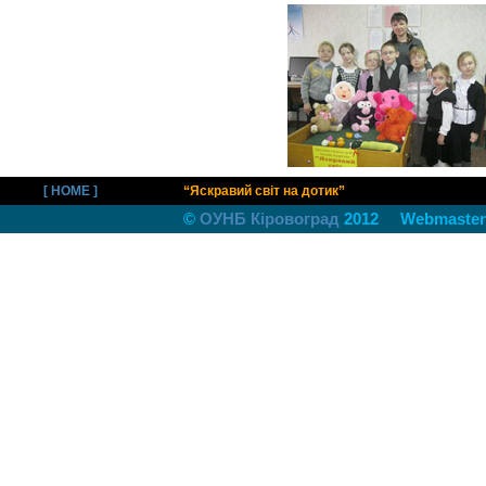
[ HOME ]
“Яскравий світ на дотик”
©
ОУНБ Кiровоград
2012 Webmaster