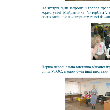
На зустріч були запрошені голова прав
користувачі Майданчика “ІнтерСвіт”, 
спецкласів школи-інтернату та всі бажаю
Перша персональна виставка в’язаної іг
річчя УТОС, згодом були інші виставки 