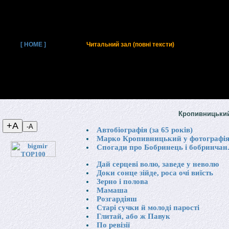
[ HOME ]
Читальний зал (повні тексти)
Кропивницький
Автобіографія (за 65 років)
Марко Кропивницький у фотографі
Спогади про Бобринець і бобринчан.
Дай серцеві волю, заведе у неволю
Доки сонце зійде, роса очі виїсть
Зерно і полова
Мамаша
Розгардіяш
Старі сучки й молоді парості
Глитай, або ж Павук
По ревізії