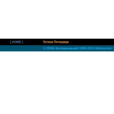
[ HOME ]
Тетяна Печериця
© ОУНБ Кропивницький 1999-2016 Webmaster: