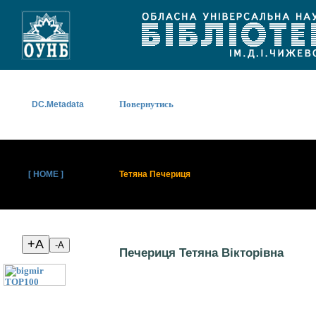
Повернутись
DC.Metadata
[ HOME ]
Тетяна Печериця
Печериця Тетяна Вікторівна