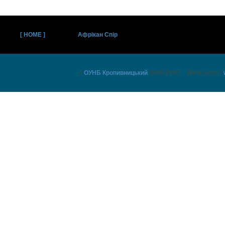
[ HOME ]
Афрікан Спір
©
ОУНБ Кропивницький
1999-2000 Webmaster: