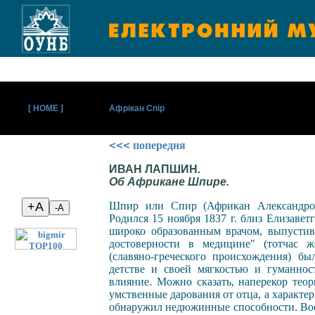
[ HOME ]
Афрікан Спір
<<<
попередня
ИВАН ЛАПШИН.
Об Африкане Шпире.
Шпир или Спир (Африкан Александров
Родился 15 ноября 1837 г. близ Елизавет
широко образованным врачом, выпустив
достоверности в медицине" (тотчас ж
(славяно-греческого происхождения) б
детстве и своей мягкостью и гуманнос
влияние. Можно сказать, наперекор тео
умственные дарования от отца, а характер
обнаружил недюжинные способности. Вось