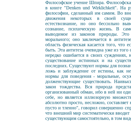
Философское учение Шпира. Философска
в книге "Denken und Wirklichkeit". На 
философии, сделанный им самим. Во вн
движения некоторых в своей сущн
естествознание, но оно бессильно выв
сознание, психическую жизнь. В сам
выводимое из законов природы. Это
морального; оно заключается в антитезе
область физическая касается того, что е
быть. Эта антитеза очевидна уже из того 
нередко ошибается в своих суждениях,
существование истинных и на сущест
последних. Существуют нормы для познан
ложь и заблуждение от истины, как не
нормы для поведения - моральные, осу
долженствующие существовать. Наивыс
закон тождества. Вся природа предст
организованный обман, ибо в ней ни оди
себе, но является иллюзорную множеств
абсолютно просто, несложно, составляет
пусто и тленно", говорил совершенно сп
что внешний мир систематически вводит н
существующим самостоятельно, в том виде