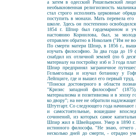
а затем в одесский Ришельевский лицей
необыкновенная религиозность мальчика
стал строго исполнять церковные обряд
поступить в монахи. Мать перевела его
школе. Здесь он постепенно освободился
1854 г. Шпир был гардемарином и уча
настоянию Корнилова, был, за молод
отправлен обратно в Николаев ("Им не вое
По смерти матери Шпир, в 1856 г., выше
изучать философию. За два года до 19 
снабдил их отличной землей (по 6 деся
материалу на постройку изб и 3 года пла
Шпир предпринял заграничное путешес
Гельмгольца и изучал ботанику у Гоф
Лейпциге, где и вышел его первый труд,
"Поиски достоверного в области позна
"Кризис западной философии" (1875
материализма и позитивизма и в эпоху г
ко двору"; на нее не обратили надлежаще
Штутгарт. Со следующего года начинают 
и самостоятельные, вошедшие впосле
сочинений, из которых самое капитально
Шпир жил в Швейцарии. Умер в 1890 г.
истинного философа. "Не знаю, отчего 
несколько дней до смерти, - отрадно ум