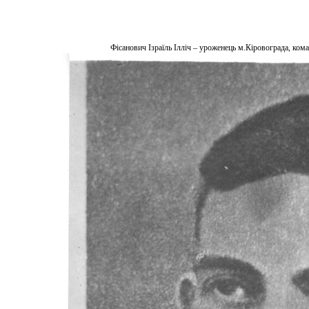
Фісанович Ізраїль Ілліч – уроженець м.Кіровограда, ко