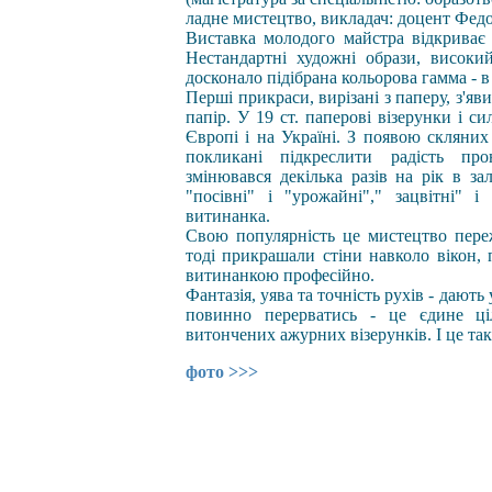
ладне мистецтво, викладач: доцент Федо
Виставка молодого майстра відкриває 
Нестандартні художні образи, високий
досконало підібрана кольорова гамма - 
Перші прикраси, вирізані з паперу, з'яв
папір. У 19 ст. паперові візерунки і с
Європі і на Україні. З появою скляних
покликані підкреслити радість п
змінювався декілька разів на рік в за
"посівні" і "урожайні"," зацвітні" і
витинанка.
Свою популярність це мистецтво пер
тоді прикрашали стіни навколо вікон,
витинанкою професійно.
Фантазія, уява та точність рухів - дають
повинно перерватись - це єдине ці
витончених ажурних візерунків. І це так
фото >>>