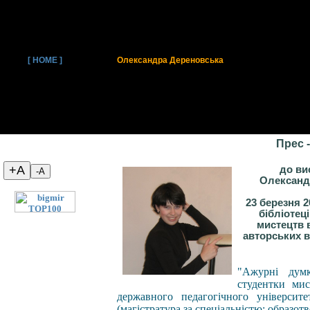
[ HOME ]
Олександра Дереновська
Прес -
до ви
Олександ
23 березня 2
бібліотец
мистецтв 
авторських 
"Ажурні дум
студентки мис
державного педагогічного університ
(магістратура за спеціальністю: образот