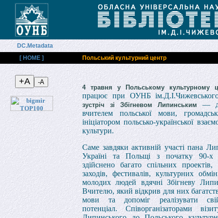
DC.Metadata
[ HOME ]
Польський культурний центр
4 травня у Польському культурному ц
працює при ОУНБ ім.Д.І.Чижевськог
— до
зустріч зі Збігневом Липинським
вчителем польської мови, громадськ
ініціатором польсько-української взаємо
культури.
Саме завдяки активній участі пана Ли
Україні та Польщі з початку 90-х 
здійснено багато спільних проектів,
заходів, фестивалів, культурних обмін
молодих людей вдячні Збігневу Липи
Вчителю, який відкрив для них багатст
мови та допоміг реалізувати сві
потенціал. Співорганізаторами візи
Липинського до Польського культурн