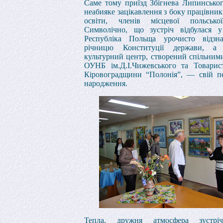
Саме тому приїзд Збігнева Липинсько
неабияке зацікавлення з боку працівник
освіти, членів місцевої польсько
Символічно, що зустріч відбулася у
Республіка Польща урочисто відзна
річницю Конституції держави, а 
культурний центр, створений спільним
ОУНБ ім.Д.І.Чижевського та Товарис
Кіровоградщини “Полонія”, — свій п
народження.
Тепла, дружня атмосфера зустріч