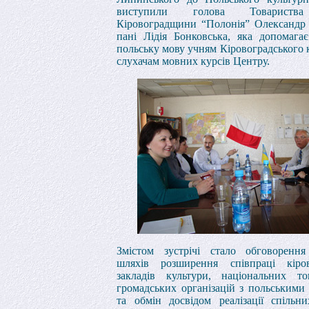
виступили голова Товариства
Кіровоградщини “Полонія” Олександр
пані Лідія Бонковська, яка допомага
польську мову учням Кіровоградського 
слухачам мовних курсів Центру.
Змістом зустрічі стало обговоренн
шляхів розширення співпраці кіров
закладів культури, національних то
громадських організацій з польськими
та обмін досвідом реалізації спільни