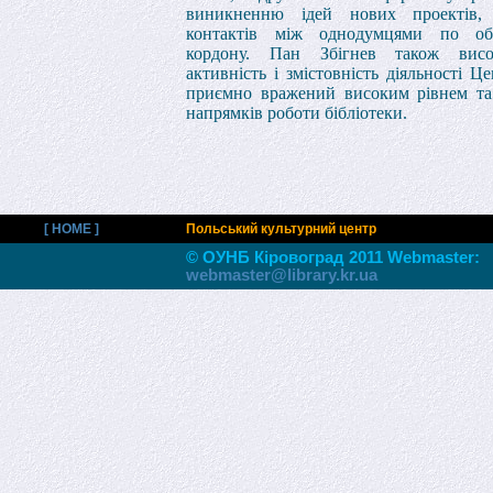
виникненню ідей нових проектів,
контактів між однодумцями по об
кордону. Пан Збігнев також висо
активність і змістовність діяльності Ц
приємно вражений високим рівнем та
напрямків роботи бібліотеки.
[ HOME ]
Польський культурний центр
© ОУНБ Кiровоград 2011 Webmaster:
webmaster@library.kr.ua