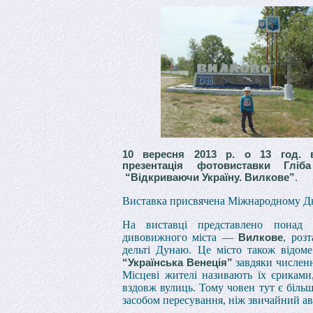
10 вересня 2013 р. о 13 год. в
презентація фотовиставки Гліб
.
“Відкриваючи Україну. Вилкове”
Виставка присвячена Міжнародному Д
На виставці представлено понад
дивовижного міста —
, роз
Вилкове
дельті Дунаю. Це місто також відом
завдяки числен
“Українська Венеція”
Місцеві жителі називають їх єрикам
вздовж вулиць. Тому човен тут є біл
засобом пересування, ніж звичайний ав