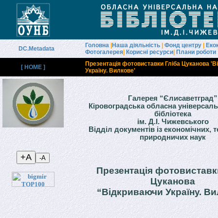
Головна
|
Наша діяльність
|
Фонд центру
|
Еко
DC.Metadata
Фотогалерея
|
Корисні ресурси
|
Плани роботи
Презентація фотовиставки Гліба Цуканова '
[ HOME ]
Україну. Вилкове'
Галерея “Єлисаветград”
Кіровоградська обласна універсаль
бібліотека
ім. Д.І. Чижевського
Відділ документів із економічних, т
природничих наук
Презентація фотовиставк
Цуканова
“Відкриваючи Україну. В