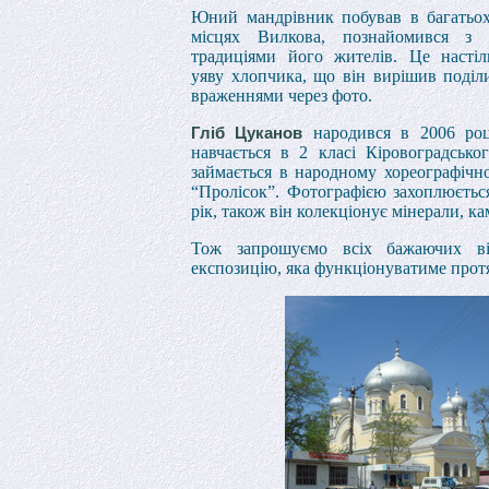
Юний мандрівник побував в багатьох
місцях Вилкова, познайомився з 
традиціями його жителів. Це настіл
уяву хлопчика, що він вирішив поділ
враженнями через фото.
народився в 2006 році
Гліб Цуканов
навчається в 2 класі Кіровоградськог
займається в народному хореографічн
“Пролісок”. Фотографією захоплюєтьс
рік, також він колекціонує мінерали, ка
Тож запрошуємо всіх бажаючих ві
експозицію, яка функціонуватиме протя