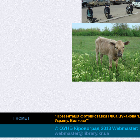
“Презентація фотовиставки Гліба Цуканова 
[ HOME ]
Україну. Вилкове'”
© ОУНБ Кiровоград 2013 Webmaster:
webmaster@library.kr.ua