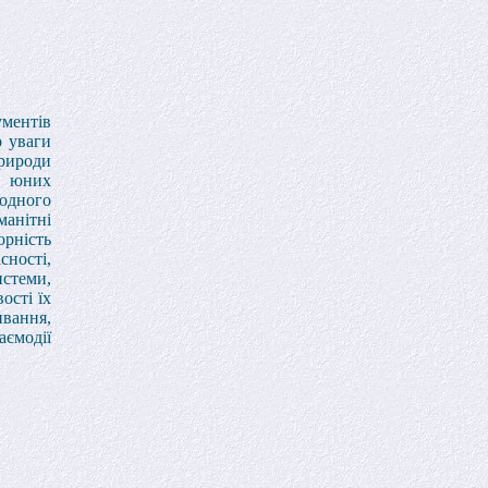
ументів
о уваги
природи
о юних
одного
манітні
орність
сності,
истеми,
ості їх
ивання,
аємодії