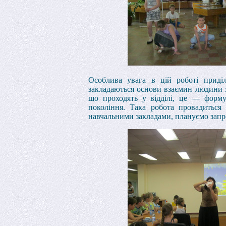
Особлива увага в цій роботі приділ
закладаються основи взаємин людини з
що проходять у відділі, це — формув
покоління. Така робота провадиться
навчальними закладами, плануємо запр