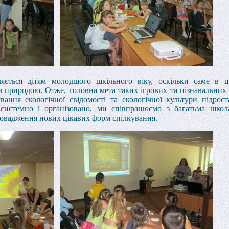
яється дітям молодшого шкільного віку, оскільки саме в ц
 природою. Отже, головна мета таких ігрових та пізнавальних 
ання екологічної свідомості та екологічної культури підрос
 системно і організовано, ми співпрацюємо з багатьма школ
овадження нових цікавих форм спілкування.