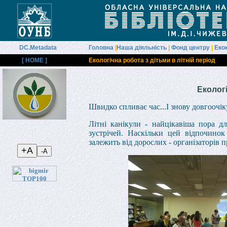
DC.Metadata
Головна
|
Наша діяльність
|
Фонд центру
|
Еко
[ HOME ]
Екологічна робота з дітьми в літній період
Екологі
Швидко спливає час...І знову довгоочік
Літні канікули - найцікавіша пора д
зустрічей. Наскільки цей відпочино
залежить від дорослих - організаторів 