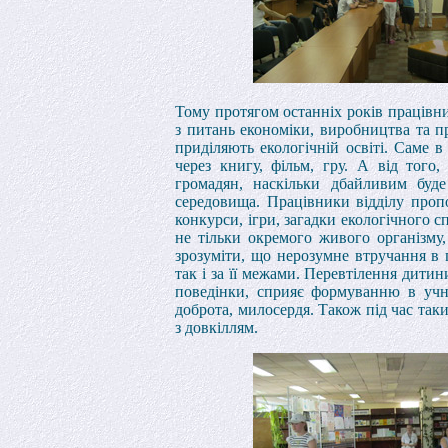
Тому протягом останніх років працівни
з питань економіки, виробництва та п
приділяють екологічній освіті. Саме 
через книгу, фільм, гру. А від тог
громадян, наскільки дбайливим буд
середовища. Працівники відділу пропо
конкурси, ігри, загадки екологічного 
не тільки окремого живого організму,
зрозуміти, що нерозумне втручання в 
так і за її межами. Перевтілення дити
поведінки, сприяє формуванню в учні
доброта, милосердя. Також під час таки
з довкіллям.