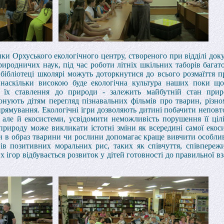
ки Орхуського екологічного центру, створеного при відділі док
риродничих наук, під час роботи літніх шкільних таборів багат
в бібліотеці школярі можуть доторкнутися до всього розмаїття 
о, наскільки високою буде екологічна культура наших поки щ
е їх ставлення до природи - залежить майбутній стан прир
нують дітям перегляд пізнавальних фільмів про тварин, різно
спрямування. Екологічні ігри дозволяють дитині побачити неповт
 але й екосистеми, усвідомити неможливість порушення її цілі
природу може викликати істотні зміни як всередині самої екос
ни в образ тварини чи рослини допомагає краще вивчити особлив
в позитивних моральних рис, таких як співчуття, співпереж
х ігор відбувається розвиток у дітей готовності до правильної вз