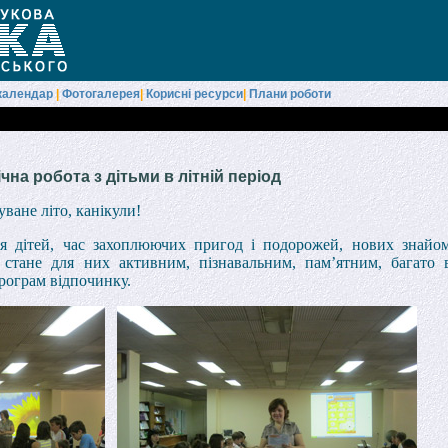
календар
|
Фотогалерея
|
Корисні ресурси
|
Плани роботи
чна робота з дітьми в літній період
уване літо, канікули!
ля дітей, час захоплюючих пригод і подорожей, нових знайо
к стане для них активним, пізнавальним, пам’ятним, багато 
програм відпочинку.