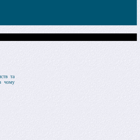
мств та
в чому