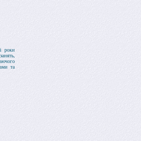
і роки
занять,
таючого
ами та