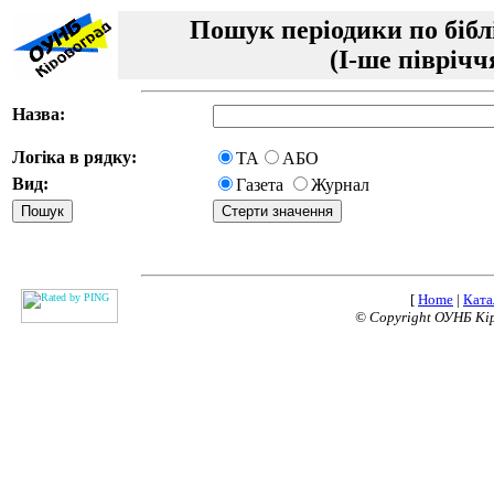
Пошук періодики по бібл
(I-ше піврічч
Назва:
Логіка в рядку:
ТА
АБО
Вид:
Газета
Журнал
[
Home
|
Ката
© Copyright ОУНБ Кі