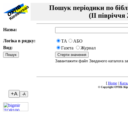
Пошук періодики по бібл
(II півріччя 
Назва:
Логіка в рядку:
ТА
АБО
Вид:
Газета
Журнал
Завантажити файл Зведеного каталога за I
[
Home
|
Ката
© Copyright ОУНБ Кір