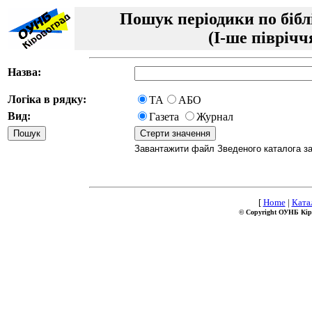
Пошук періодики по бібл
(I-ше піврічч
Назва:
Логіка в рядку:
ТА
АБО
Вид:
Газета
Журнал
Завантажити файл Зведеного каталога за І
[
Home
|
Ката
© Copyright ОУНБ Кір