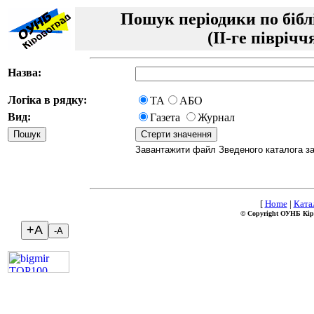
Пошук періодики по бібл
(II-ге піврічч
Назва:
Логіка в рядку:
ТА
АБО
Вид:
Газета
Журнал
Завантажити файл Зведеного каталога за I
[
Home
|
Ката
© Copyright ОУНБ Кір