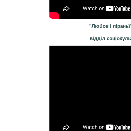
"Любов і піраньї
відділ соціокуль