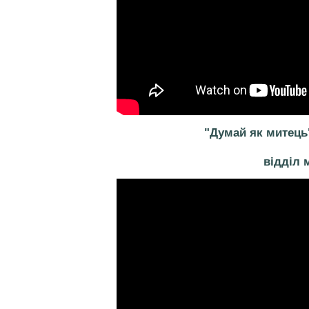
"Думай як митець
відділ 