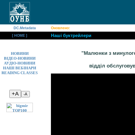
DC.Metadata
Оновлено:
Наші буктрейлери
[ HOME ]
"Малюнки з минулог
НОВИНИ
ВІДЕО-НОВИНИ
АУДІО-НОВИНИ
відділ обслугову
НАШІ ВЕБІНАРИ
READING CLASSES