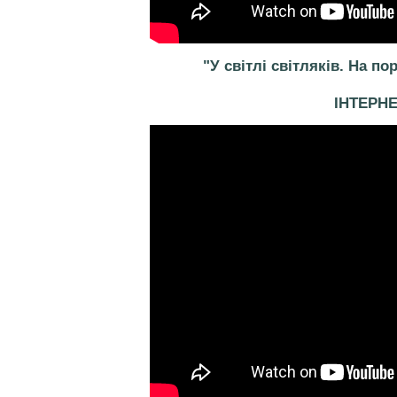
"У світлі світляків. На по
ІНТЕРН