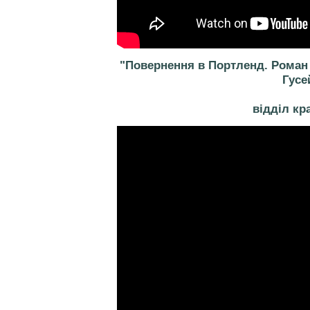
"Повернення в Портленд. Роман 
Гусе
відділ кр