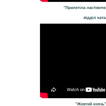
"Прилетіла ластівочк
відділ кат
"Жовтий князь"