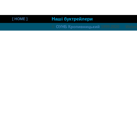
Наші буктрейлери
[ HOME ]
©
ОУНБ Кропивницький
1999-2020 Webma