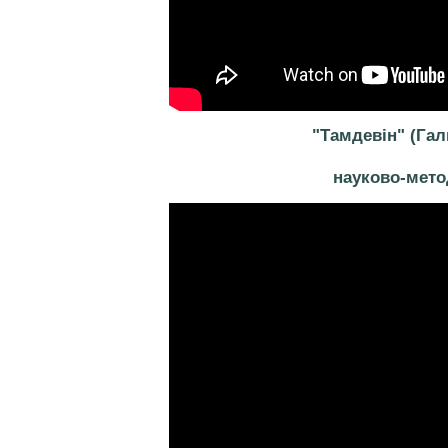
"Тамдевін" (Га
науково-мето