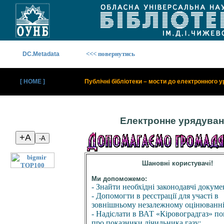
<<< повернутись
DC.Metadata
[ HOME ]
Публічні бібліотеки – мости до електронного 
Електронне урядува
Шановні користувачі!
Ми допоможемо:
- Знайти необхідні законодавчі докуме
- Допомогти в реєстрації для участі в
зовнішньому незалежному оцінюванні
- Надіслати в ВАТ «Кіровоградгаз» п
про показники лічильника газу;