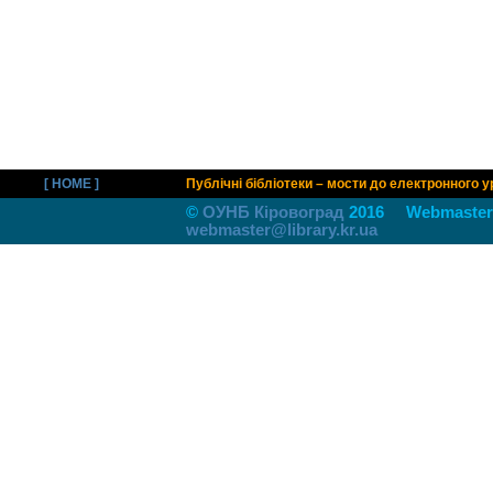
[ HOME ]
Публічні бібліотеки – мости до електронного 
©
ОУНБ Кiровоград
2016 Webmaster
webmaster@library.kr.ua